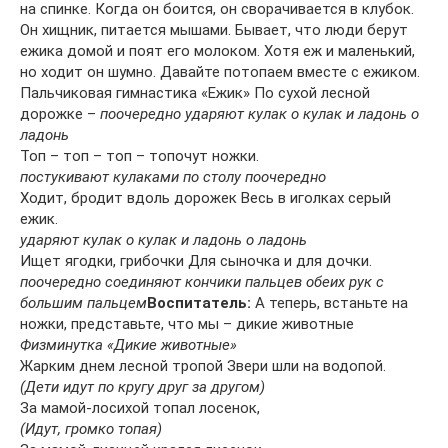
на спинке. Когда он боится, он сворачивается в клубок.
Он хищник, питается мышами. Бывает, что люди берут
ежика домой и поят его молоком. Хотя еж и маленький,
но ходит он шумно. Давайте потопаем вместе с ежиком.
Пальчиковая гимнастика «Ежик» По сухой лесной
дорожке –
поочередно ударяют кулак о кулак и ладонь о
ладонь
Топ – топ – топ – топочут ножки.
постукивают кулаками по столу поочередно
Ходит, бродит вдоль дорожек Весь в иголках серый
ежик.
ударяют кулак о кулак и ладонь о ладонь
Ищет ягодки, грибочки Для сыночка и для дочки.
поочередно соединяют кончики пальцев обеих рук с
большим пальцем
Воспитатель:
А теперь, встаньте на
ножки, представьте, что мы – дикие животные
Физминутка «Дикие животные»
Жарким днем лесной тропой Звери шли на водопой.
(Дети идут по кругу друг за другом)
За мамой-лосихой топал лосенок,
(Идут, громко топая)