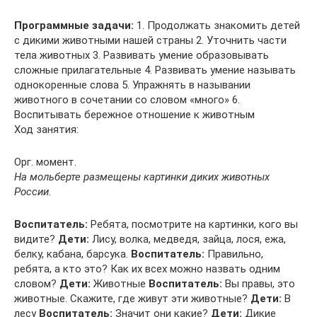
Программные задачи:
1. Продолжать знакомить детей
с дикими животными нашей страны 2. Уточнить части
тела животных 3. Развивать умение образовывать
сложные прилагательные 4. Развивать умение называть
однокоренные слова 5. Упражнять в назывании
животного в сочетании со словом «много» 6.
Воспитывать бережное отношение к животным
Ход занятия:
Орг. момент.
На мольберте размещены картинки диких животных
России.
Воспитатель:
Ребята, посмотрите на картинки, кого вы
видите?
Дети:
Лису, волка, медведя, зайца, лося, ежа,
белку, кабана, барсука.
Воспитатель:
Правильно,
ребята, а кто это? Как их всех можно назвать одним
словом?
Дети:
Животные
Воспитатель:
Вы правы, это
животные. Скажите, где живут эти животные?
Дети:
В
лесу
Воспитатель:
Значит они какие?
Дети:
Дикие