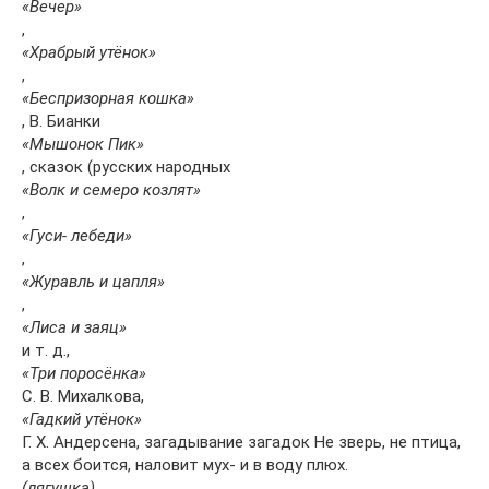
«Вечер»
,
«Храбрый утёнок»
,
«Беспризорная кошка»
, В. Бианки
«Мышонок Пик»
, сказок (русских народных
«Волк и семеро козлят»
,
«Гуси- лебеди»
,
«Журавль и цапля»
,
«Лиса и заяц»
и т. д.,
«Три поросёнка»
С. В. Михалкова,
«Гадкий утёнок»
Г. Х. Андерсена, загадывание загадок Не зверь, не птица,
а всех боится, наловит мух- и в воду плюх.
(лягушка)