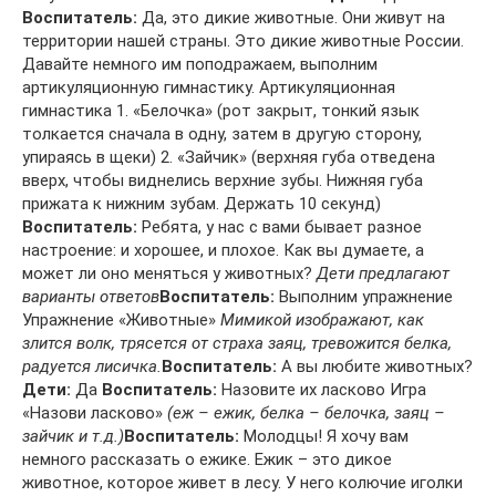
Воспитатель:
Да, это дикие животные. Они живут на
территории нашей страны. Это дикие животные России.
Давайте немного им поподражаем, выполним
артикуляционную гимнастику. Артикуляционная
гимнастика 1. «Белочка» (рот закрыт, тонкий язык
толкается сначала в одну, затем в другую сторону,
упираясь в щеки) 2. «Зайчик» (верхняя губа отведена
вверх, чтобы виднелись верхние зубы. Нижняя губа
прижата к нижним зубам. Держать 10 секунд)
Воспитатель:
Ребята, у нас с вами бывает разное
настроение: и хорошее, и плохое. Как вы думаете, а
может ли оно меняться у животных?
Дети предлагают
варианты ответов
Воспитатель:
Выполним упражнение
Упражнение «Животные»
Мимикой изображают, как
злится волк, трясется от страха заяц, тревожится белка,
радуется лисичка.
Воспитатель:
А вы любите животных?
Дети:
Да
Воспитатель:
Назовите их ласково Игра
«Назови ласково»
(еж – ежик, белка – белочка, заяц –
зайчик и т.д.)
Воспитатель:
Молодцы! Я хочу вам
немного рассказать о ежике. Ежик – это дикое
животное, которое живет в лесу. У него колючие иголки