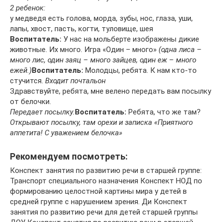
2 ребенок:
у медведя есть голова, морда, зубы, нос, глаза, уши,
лапы, хвост, пасть, когти, туловище, шея
Воспитатель:
У нас на мольберте изображены дикие
животные. Их много. Игра «Один – много»
(одна лиса –
много лис, один заяц – много зайцев, один еж – много
ежей.)
Воспитатель:
Молодцы, ребята. К нам кто-то
стучится.
Входит почтальон
Здравствуйте, ребята, мне велено передать вам посылку
от белочки.
Передает посылку.
Воспитатель:
Ребята, что же там?
Открывают посылку, там орехи и записка «Приятного
аппетита! С уважением белочка»
Рекомендуем посмотреть:
Конспект занятия по развитию речи в старшей группе:
Транспорт специального назначения Конспект НОД по
формированию целостной картины мира у детей в
средней группе с нарушением зрения. Ди Конспект
занятия по развитию речи для детей старшей группы