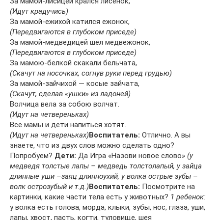
За мамой-лисицей крался лисенок,
(Идут крадучись)
За мамой-ежихой катился ежонок,
(Передвигаются в глубоком приседе)
За мамой-медведицей шел медвежонок,
(Передвигаются в глубоком приседе)
За мамою-белкой скакали бельчата,
(Скачут на носочках, согнув руки перед грудью)
За мамой-зайчихой — косые зайчата,
(Скачут, сделав «ушки» из ладоней)
Волчица вела за собою волчат.
(Идут на четвереньках)
Все мамы и дети напиться хотят.
(Идут на четвереньках)
Воспитатель:
Отлично. А вы
знаете, что из двух слов можно сделать одно?
Попробуем?
Дети:
Да Игра «Назови новое слово»
(у
медведя толстые лапы – медведь толстолапый, у зайца
длинные уши –заяц длинноухий, у волка острые зубы –
волк острозубый и т.д.)
Воспитатель:
Посмотрите на
картинки, какие части тела есть у животных?
1 ребенок:
у волка есть голова, морда, клыки, зубы, нос, глаза, уши,
лапы, хвост, пасть, когти, туловище, шея