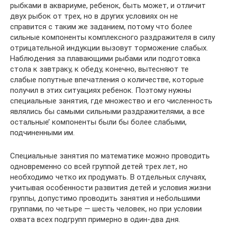
рыбками в аквариуме, ребенок, быть может, и отличит
двух рыбок от трех, но в других условиях он не
справится с таким же зада­нием, потому что более
сильные компоненты комплексного раз­дражителя в силу
отрицательной индукции вызовут торможе­ние слабых.
Наблюдения за плавающими рыбами или подготов­ка
стола к завтраку, к обеду, конечно, вытесняют те
слабые попутные впечатления о количестве, которые
получил в этих ситуациях ребенок. Поэтому нужны
специальные заня­тия, где множество и его численность
являлись бы самыми сильными раздражителями, а все
остальные’ компоненты были бы более слабы­ми,
подчиненными им.
Специальные занятия по математике можно проводить
одно­временно со всей группой детей трех лет, но
необходимо чет­ко их продумать. В отдельных случаях,
учитывая особенности развития детей и условия жизни
группы, допустимо проводить занятия и небольшими
группами, по четыре — шесть человек, но при условии
охвата всех подгрупп примерно в один-два дня.