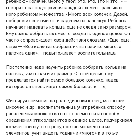
ребенок: «Колечек много у тебя: это, это, это и это…» —
говорит она, подчеркивая каждый элемент рассыпан­
ного ребенком множества. «Много всех колечек. Давай,
соберем их все вместе и наденем на палочку». Ребенок
начинает наде­вать кольца, еще не следя за их размером.
Ему важно собрать их вместе, создать единое целое. Он
часто сопровождает свои действия словами: «Еще, еще,
еще».— «Все колечки собрали, их на палочке много, а
палочка одна»,— подытоживает воспита­тельница.
Постепенно надо научить ребенка собирать кольца на
палоч­ку, учитывая и их размер. С этой целью ему
предлагается найти самое большое колечко, надев
которое он вновь ищет самое большое и т. д.
Фиксируя внимание на разъединении колец, матрешек,
мисо­чек и др., воспитательница учит ребенка способу
расчленения множества на его элементы и способу
соединения этих элемен­тов в единое целое, подчеркивая
количественную сторону, состав множества из
элементов; учит видеть «один» и «много» и в то
же