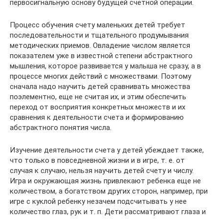
первосигнальную основу будущей счет­ной операции.
Процесс обучения счету маленьких детей требует
последова­тельности и тщательного продумывания
методических приемов. Овладение числом является
показателем уже в известной сте­пени абстрактного
мышления, которое развивается у малыша не сразу, а в
процессе многих действий с множествами. Поэтому
сначала надо научить детей сравнивать множества
поэлементно, еще не считая их, и этим обеспечить
переход от восприятия кон­кретных множеств и их
сравнения к деятельности счета и фор­мированию
абстрактного понятия числа.
Изучение деятельности счета у детей убеждает также,
что только в повседневной жизни и в игре, т. е. от
случая к случаю, нельзя научить детей счету и числу.
Игра и окружающая жизнь привлекают ребенка еще не
количеством, а богатством других сторон, например, при
игре с куклой ребенку незачем подсчиты­вать у нее
количество глаз, рук и т. п. Дети рассматривают гла­за и