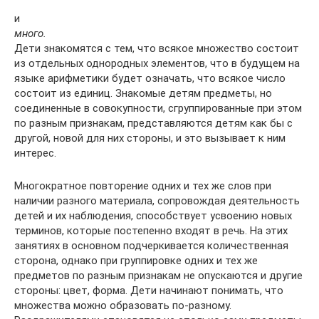
и
много.
Дети знакомятся с тем, что всякое мно­жество состоит
из отдельных однородных элементов, что в бу­дущем на
языке арифметики будет означать, что всякое число
состоит из единиц. Знакомые детям предметы, но
соединенные в совокупности, сгруппированные при этом
по разным призна­кам, представляются детям как бы с
другой, новой для них сто­роны, и это вызывает к ним
интерес.
Многократное повторение одних и тех же слов при
наличии разного материала, сопровождая деятельность
детей и их наблю­дения, способствует усвоению новых
терминов, которые постепен­но входят в речь. На этих
занятиях в основном подчеркивается количественная
сторона, однако при группировке одних и тех же
предметов по разным признакам не опускаются и другие
сторо­ны: цвет, форма. Дети начинают понимать, что
множества можно образовать по-разному.