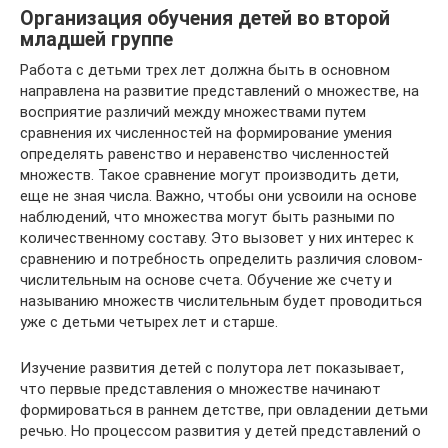
Организация обучения детей во второй
младшей группе
Работа с детьми трех лет должна быть в основном
направ­лена на развитие представлений о множестве, на
восприятие различий между множествами путем
сравнения их численностей на формирование умения
определять равенство и неравенство численностей
множеств. Такое сравнение могут производить де­ти,
еще не зная числа. Важно, чтобы они усвоили на основе
на­блюдений, что множества могут быть разными по
количествен­ному составу. Это вызовет у них интерес к
сравнению и потреб­ность определить различия словом-
числительным на основе сче­та. Обучение же счету и
называнию множеств числительным бу­дет проводиться
уже с детьми четырех лет и старше.
Изучение развития детей с полутора лет показывает,
что первые представления о множестве начинают
формироваться в раннем детстве, при овладении детьми
речью. Но процессом раз­вития у детей представлений о