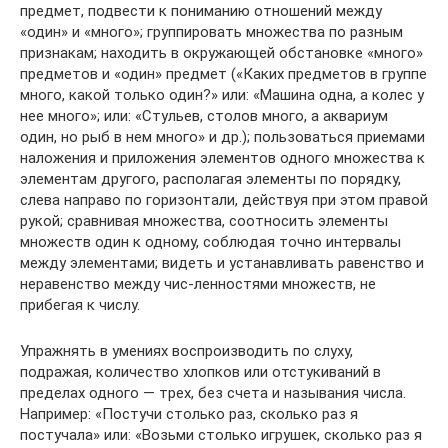
предмет, подвести к пониманию отношений между
«один» и «много»; группировать множества по разным
признакам; находить в окружающей обстановке «много»
предметов и «один» предмет («Каких предметов в группе
много, какой толь­ко один?» или: «Машина одна, а колес у
нее много»; или: «Сту­льев, столов много, а аквариум
один, но рыб в нем много» и др.); пользоваться приемами
наложения и приложения элементов одного множества к
элементам другого, располагая элементы по порядку,
слева направо по горизонтали, действуя при этом пра­вой
рукой; сравнивая множества, соотносить элементы
множеств один к одному, соблюдая точно интервалы
между элементами; видеть и устанавливать равенство и
неравенство между чис-ленностями множеств, не
прибегая к числу.
Упражнять в умениях воспроизводить по слуху,
подражая, количество хлопков или отстукиваний в
пределах одного — трех, без счета и называния числа.
Например: «Постучи столько раз, сколько раз я
постучала» или: «Возьми столько игрушек, сколь­ко раз я