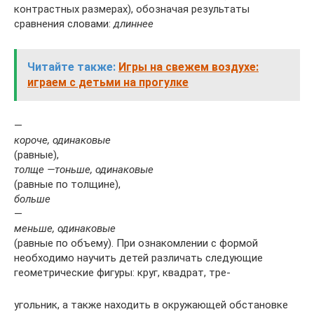
контрастных размерах), обо­значая результаты
сравнения словами:
длиннее
Читайте также:
Игры на свежем воздухе:
играем с детьми на прогулке
—
короче, оди­наковые
(равные),
толще —тоньше, одинаковые
(равные по толщине),
больше
—
меньше, одинаковые
(равные по объему). При ознакомлении с формой
необходимо научить детей раз­личать следующие
геометрические фигуры: круг, квадрат, тре-
угольник, а также находить в окружающей обстановке