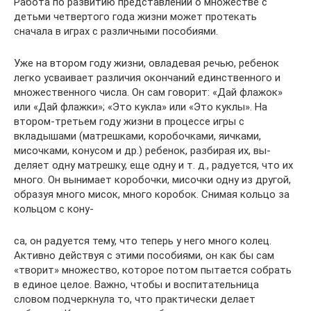
Работа по развитию представлений о множестве с
детьми четвертого года жизни может протекать
сначала в играх с раз­личными пособиями.
Уже на втором году жизни, овладевая речью, ребенок
легко усваивает различия окончаний единственного и
множественного числа. Он сам говорит: «Дай флажок»
или «Дай флажки»; «Это кукла» или «Это куклы». На
втором-третьем году жизни в процессе игры с
вкладышами (матрешками, коробочками, яичками,
мисочками, конусом и др.) ребенок, разбирая их, вы­
деляет одну матрешку, еще одну и т. д., радуется, что их
мно­го. Он вынимает коробочки, мисочки одну из другой,
образуя много мисок, много коробок. Снимая кольцо за
кольцом с кону-
са, он радуется тему, что теперь у него много колец.
Активно действуя с этими пособиями, он как бы сам
«творит» множе­ство, которое потом пытается собрать
в единое целое. Важно, чтобы и воспитательница
словом подчеркнула то, что практи­чески делает