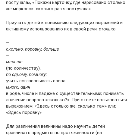
постучала», «Покажи карточку, где нарисовано столь­ко
же морковок, сколько раз я постучала».
Приучать детей к пониманию следующих выражений и
актив­ному использованию их в своей речи:
столько
—
сколько, поров­ну, больше
—
меньше
(по количеству),
по одному, помногу;
учить согласовывать слова
много, один
в роде, числе и падеже с существительными; понимать
значение вопроса «сколько?». При ответе пользоваться
выражением: «Здесь столько же, сколь­ко там» или:
«Здесь поровну».
Для различения величины надо научить детей
сравнивать предметы по протяженности (на