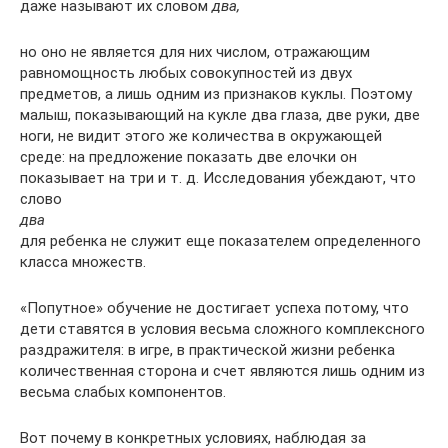
даже называют их словом
два,
но оно не является для них числом, отражающим
равномощность любых совокупностей из двух
предметов, а лишь одним из признаков куклы. Поэтому
ма­лыш, показывающий на кукле два глаза, две руки, две
ноги, не видит этого же количества в окружающей
среде: на предложе­ние показать две елочки он
показывает на три и т. д. Исследо­вания убеждают, что
слово
два
для ребенка не служит еще по­казателем определенного
класса множеств.
«Попутное» обучение не достигает успеха потому, что
дети ставятся в условия весьма сложного комплексного
раздражи­теля: в игре, в практической жизни ребенка
количественная сторона и счет являются лишь одним из
весьма слабых компо­нентов.
Вот почему в конкретных условиях, наблюдая за