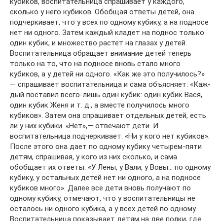
кубиков, воспитательница спрашивает у каждого,
сколько у него кубиков. Обобщая ответы детей, она
подчерки­вает, что у всех по одному кубику, а на подносе
нет ни одного. Затем каждый кладет на поднос только
один кубик, и множе­ство растет на глазах у детей.
Воспитательница обращает вни­мание детей теперь
только на то, что на подносе вновь стало много
кубиков, а у детей ни одного. «Как же это получи­лось?»
— спрашивает воспитательница и сама объясняет: «Каж­
дый поставил всего-лишь один кубик: один кубик Вася,
один кубик Женя и т. д., а вместе получилось много
кубиков». Затем она спрашивает отдельных детей, есть
ли у них кубики. «Нет»,— отвечают дети. И
воспитательница подчеркивает: «Ни у кого нет кубиков».
После этого она дает по одному кубику четырем-пяти
детям, спрашивая, у кого из них сколько, и сама
обобщает их ответы: «У Лены, у Вали, у Вовы… по одному
кубику, у остальных детей нет ни одного, а на подносе
кубиков много». Далее все дети вновь получают по
одному кубику, отмечают, что у воспитательницы не
осталось ни одного кубика, а у всех детей по одному.
Воспитательница показывает детям на две полки, где