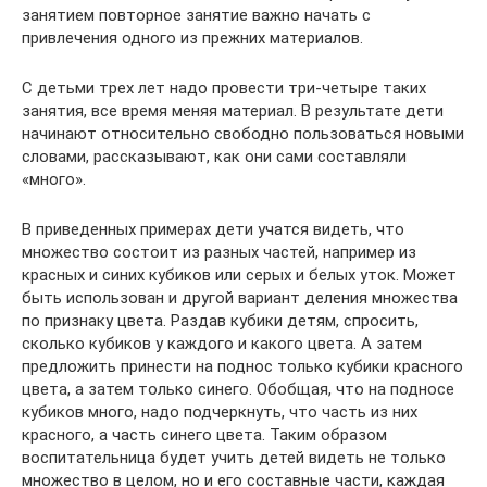
занятием повторное занятие важно начать с
привлечения одного из прежних ма­териалов.
С детьми трех лет надо провести три-четыре таких
занятия, все время меняя материал. В результате дети
начинают отно­сительно свободно пользоваться новыми
словами, рассказывают, как они сами составляли
«много».
В приведенных примерах дети учатся видеть, что
множест­во состоит из разных частей, например из
красных и синих ку­биков или серых и белых уток. Может
быть использован и дру­гой вариант деления множества
по признаку цвета. Раздав кубики детям, спросить,
сколько кубиков у каждого и какого цве­та. А затем
предложить принести на поднос только кубики крас­ного
цвета, а затем только синего. Обобщая, что на подносе
ку­биков много, надо подчеркнуть, что часть из них
красного, а часть синего цвета. Таким образом
воспитательница будет учить детей видеть не только
множество в целом, но и его со­ставные части, каждая