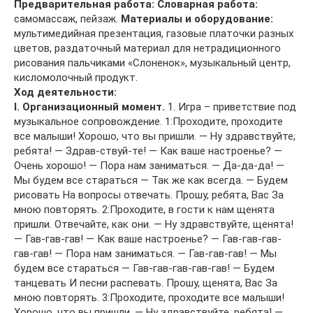
Предварительная работа:
Словарная работа:
самомассаж, пейзаж.
Материалы и оборудование:
мультимедийная презентация, газовые платочки разных
цветов, раздаточный материал для нетрадиционного
рисования пальчиками «Слоненок», музыкальный центр,
кисломолочный продукт.
Ход деятельности:
I. Организационный момент.
1. Игра – приветствие под
музыкальное сопровождение. 1:Проходите, проходите
все малыши! Хорошо, что вы пришли. — Ну здравствуйте,
ребята! — Здрав-ствуй-те! — Как ваше настроенье? —
Очень хорошо! — Пора нам заниматься. — Да-да-да! —
Мы будем все стараться — Так же как всегда. — Будем
рисовать На вопросы отвечать. Прошу, ребята, Вас За
мною повторять. 2:Проходите, в гости к нам щенята
пришли. Отвечайте, как они. — Ну здравствуйте, щенята!
— Гав-гав-гав! — Как ваше настроенье? — Гав-гав-гав-
гав-гав! — Пора нам заниматься. — Гав-гав-гав! — Мы
будем все стараться — Гав-гав-гав-гав-гав! — Будем
танцевать И песни распевать. Прошу, щенята, Вас За
мною повторять. 3:Проходите, проходите все малыши!
Хорошо, что вы пришли. — Ну здравствуйте, ребята! —