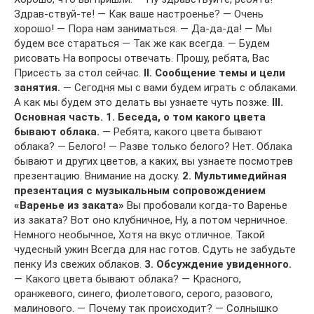
Здрав-ствуй-те! — Как ваше настроенье? — Очень
хорошо! — Пора нам заниматься. — Да-да-да! — Мы
будем все стараться — Так же как всегда. — Будем
рисовать На вопросы отвечать. Прошу, ребята, Вас
Присесть за стол сейчас.
II. Сообщение темы и цели
занятия.
— Сегодня мы с вами будем играть с облаками.
А как мы будем это делать вы узнаете чуть позже.
III.
Основная часть.
1. Беседа, о том какого цвета
бывают облака.
— Ребята, какого цвета бывают
облака? — Белого! — Разве только белого? Нет. Облака
бывают и других цветов, а каких, вы узнаете посмотрев
презентацию. Внимание на доску.
2. Мультимедийная
презентация с музыкальным сопровождением
«Варенье из заката»
Вы пробовали когда-то Варенье
из заката? Вот оно клубничное, Ну, а потом черничное.
Немного необычное, Хотя на вкус отличное. Такой
чудесный ужин Всегда для нас готов. Сдуть не забудьте
пенку Из свежих облаков.
3. Обсуждение увиденного.
— Какого цвета бывают облака? — Красного,
оранжевого, синего, фиолетового, серого, разового,
малинового. — Почему так происходит? — Солнышко