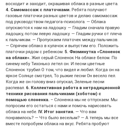
восходит и заходит, окрашивая облака в разные цвета.
4. Самомассаж с платочками.
Ребята получают
газовые платочки разных цветов и делаю самомассаж
под руководством педагога-психолога. — Облака
опускаются к нам на ладошку. — Гладим сначала правую
ладошку, потом левую ладошку. — Гладим ручки от плеча
к пальчикам. — Пропускаем платочек между пальчиков.
— Спрячем облако в кулачок и выпустим его. Положить
платочки рядом с ребенком.
5. Физминутка «Слоненок
на облаке».
Жил серый Слоненок На облаке белом. По
синему небу Тихонько летел он. И песни цветные
Слоненок трубил О том, что видел и любил. Когда он на
яркое Солнце смотрел, То рыжие песни Он весело пел.
Когда же он голову вниз опускал, Зеленые песни
распевал.
6. Коллективная работа в нетрадиционной
технике рисования пальчиками (хоботом) с
помощью слоненка.
– Слоненка мы не отпускаем. Мы
попросим его остаться с нами и помочь нарисовать
облака на небе.
IV. Итог занятия.
— Что вам
понравилось? — Что было веселым? — А теперь мы все
вместе попробуем облака на вкус. Ребята пробуют