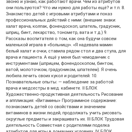
звоню и узнаю, как работают врачи. Чем из атрибутов
они пользуются? Что им нужно для работы ещё? и т.п. 8.
Знакомство детей с игровыми атрибутами и показ
профессиональных действий с ними: (внешние знаки:
халат врача, колпак, фонендоскоп, шпатель, градусник,
шприц, бинт, лекарство, тонометр, вата и т.д.) 9.
Рассказы воспитателя о том, как она будучи совсем
маленькой играла в «больницу». «Я надевала мамин
белый халат и очки, ставила рядом стол и два стула, для
врача и пациента. А ещё у меня был чемоданчик с
инструментами (шприцем, фонендоскопом, бинтом,
ватой, молоточком, градусником, шпателем). Я очень
любила лечить своих кукол и родителей. 10.
Познавательные опыты: — наблюдение за работой
врача и медсестры в мед. кабинете. II БЛОК
Художественно-продуктивная деятельность Рисование
и аппликация: «Витамины» Программное содержание:
познакомить детей со свойствами и значением
витаминов в жизни людей, продолжать учить рисовать
округлые предметы и закрашивать их. III БЛОК Трудовая
деятельность Совместная с родителями поделка
атрибутов для игры в домашних условиях. IV БЛОК