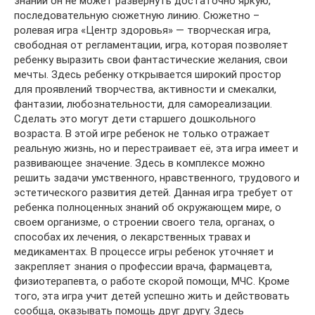
знаний он не может развернуть достаточно яркую,
последовательную сюжетную линию. Сюжетно –
ролевая игра «Центр здоровья» — творческая игра,
свободная от регламентации, игра, которая позволяет
ребенку выразить свои фантастические желания, свои
мечты. Здесь ребенку открывается широкий простор
для проявлений творчества, активности и смекалки,
фантазии, любознательности, для самореализации.
Сделать это могут дети старшего дошкольного
возраста. В этой игре ребенок не только отражает
реальную жизнь, но и перестраивает её, эта игра имеет и
развивающее значение. Здесь в комплексе можно
решить задачи умственного, нравственного, трудового и
эстетического развития детей. Данная игра требует от
ребенка полноценных знаний об окружающем мире, о
своем организме, о строении своего тела, органах, о
способах их лечения, о лекарственных травах и
медикаментах. В процессе игры ребенок уточняет и
закрепляет знания о профессии врача, фармацевта,
физиотерапевта, о работе скорой помощи, МЧС. Кроме
того, эта игра учит детей успешно жить и действовать
сообща, оказывать помощь друг другу. Здесь