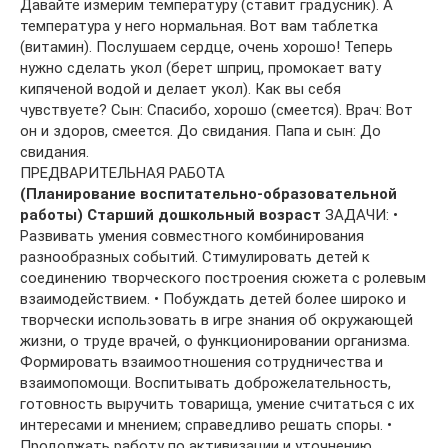
Давайте измерим температуру (ставит градусник). А
температура у него нормальная. Вот вам таблетка
(витамин). Послушаем сердце, очень хорошо! Теперь
нужно сделать укол (берет шприц, промокает вату
кипяченой водой и делает укол). Как вы себя
чувствуете? Сын: Спасибо, хорошо (смеется). Врач: Вот
он и здоров, смеется. До свидания. Папа и сын: До
свидания.
ПРЕДВАРИТЕЛЬНАЯ РАБОТА
(Планирование воспитательно-образовательной
работы) Старший дошкольный возраст
ЗАДАЧИ: •
Развивать умения совместного комбинирования
разнообразных событий. Стимулировать детей к
соединению творческого построения сюжета с ролевым
взаимодействием. • Побуждать детей более широко и
творчески использовать в игре знания об окружающей
жизни, о труде врачей, о функционировании организма.
Формировать взаимоотношения сотрудничества и
взаимопомощи. Воспитывать доброжелательность,
готовность выручить товарища, умение считаться с их
интересами и мнением; справедливо решать споры. •
Продолжать работу по активизации и уточнению