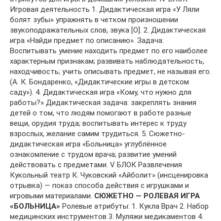
Игровая деятельность 1. Дидактическая игра «У Ляли
болят зубы» упражнять в четком произношении
звукоподражательных слов, звука [О]. 2. Дидактическая
игра «Найди предмет по описанию». Задача:
Воспитывать умение находить предмет по его наиболее
характерным признакам; развивать наблюдательность,
находчивость; учить описывать предмет, не называя его.
(А. К. Бондаренко, «Дидактические игры в детском
саду»). 4. Дидактическая игра «Кому, что нужно для
работы?» Дидактическая задача: закреплять знания
детей о том, что людям помогают в работе разные
вещи, орудия труда; воспитывать интерес к труду
взрослых, желание самим трудиться. 5. Сюжетно-
дидактическая игра «Больница» углублённое
ознакомление с трудом врача; развитие умений
действовать с предметами. V БЛОК Развлечения
Кукольный театр К. Чуковский «Айболит» (инсценировка
отрывка) — показ способа действия с игрушками и
игровыми материалами.
СЮЖЕТНО — РОЛЕВАЯ ИГРА
«БОЛЬНИЦА»
Ролевые атрибуты: 1. Кукла Врач 2. Набор
медицинских инструментов 3. Муляжи медикаментов 4.