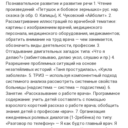
Познавательное развитие и развитие речи 1. Чтение
произведений: «Петушок и бобовое зернышко» рус. нар.
сказка (в обр. О. Капицы), К. Чуковский «Айболит». 2.
Рассматривание иллюстраций по врачебной тематике:
картины с изображением врачей, медицинского
персонала, медицинского оборудования, медикаментов;
обратить внимание на труд врача — чем занимается,
обозначить виды деятельности, профессии. 3.
Отгадывание двигательных загадок типа: «Что я
делаю?» (забинтовываю, делаю укол, слушаю и пр.) 4.
Разрешение проблемных ситуаций на основе
незатейливых историй: «Таня простудилась», «Кукла
заболела». 5. ТРИЗ — используя компонентный подход
системного анализа рассмотреть системные свойства
больницы (надсистема — система — подсистема). 6.
Занятие. «Рассказывание о работе врача». Программное
содержание: учить детей составлять с помощью
взрослого короткий рассказ о работе врача; обобщить
знания детей о профессии «врач». 7. Организация
ежедневных ролевых диалогов (1-2ребёнка) по типу:
«Разговор по телефону» — Я как будто главный врач. Я