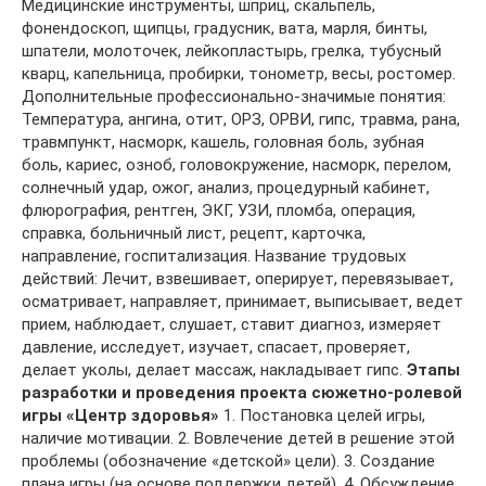
Медицинские инструменты, шприц, скальпель,
фонендоскоп, щипцы, градусник, вата, марля, бинты,
шпатели, молоточек, лейкопластырь, грелка, тубусный
кварц, капельница, пробирки, тонометр, весы, ростомер.
Дополнительные профессионально-значимые понятия:
Температура, ангина, отит, ОРЗ, ОРВИ, гипс, травма, рана,
травмпункт, насморк, кашель, головная боль, зубная
боль, кариес, озноб, головокружение, насморк, перелом,
солнечный удар, ожог, анализ, процедурный кабинет,
флюрография, рентген, ЭКГ, УЗИ, пломба, операция,
справка, больничный лист, рецепт, карточка,
направление, госпитализация. Название трудовых
действий: Лечит, взвешивает, оперирует, перевязывает,
осматривает, направляет, принимает, выписывает, ведет
прием, наблюдает, слушает, ставит диагноз, измеряет
давление, исследует, изучает, спасает, проверяет,
делает уколы, делает массаж, накладывает гипс.
Этапы
разработки и проведения проекта сюжетно-ролевой
игры «Центр здоровья»
1. Постановка целей игры,
наличие мотивации. 2. Вовлечение детей в решение этой
проблемы (обозначение «детской» цели). 3. Создание
плана игры (на основе поддержки детей). 4. Обсуждение