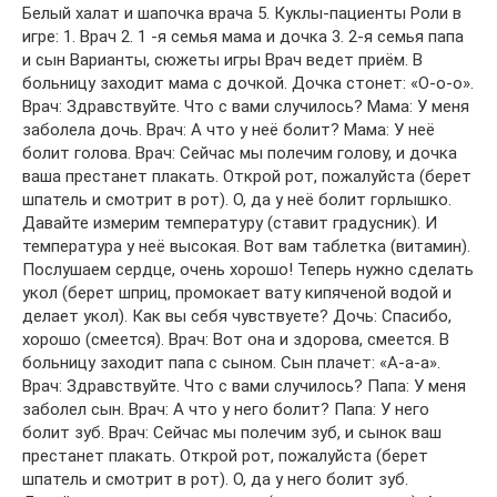
Белый халат и шапочка врача 5. Куклы-пациенты Роли в
игре: 1. Врач 2. 1 -я семья мама и дочка 3. 2-я семья папа
и сын Варианты, сюжеты игры Врач ведет приём. В
больницу заходит мама с дочкой. Дочка стонет: «О-о-о».
Врач: Здравствуйте. Что с вами случилось? Мама: У меня
заболела дочь. Врач: А что у неё болит? Мама: У неё
болит голова. Врач: Сейчас мы полечим голову, и дочка
ваша престанет плакать. Открой рот, пожалуйста (берет
шпатель и смотрит в рот). О, да у неё болит горлышко.
Давайте измерим температуру (ставит градусник). И
температура у неё высокая. Вот вам таблетка (витамин).
Послушаем сердце, очень хорошо! Теперь нужно сделать
укол (берет шприц, промокает вату кипяченой водой и
делает укол). Как вы себя чувствуете? Дочь: Спасибо,
хорошо (смеется). Врач: Вот она и здорова, смеется. В
больницу заходит папа с сыном. Сын плачет: «А-а-а».
Врач: Здравствуйте. Что с вами случилось? Папа: У меня
заболел сын. Врач: А что у него болит? Папа: У него
болит зуб. Врач: Сейчас мы полечим зуб, и сынок ваш
престанет плакать. Открой рот, пожалуйста (берет
шпатель и смотрит в рот). О, да у него болит зуб.