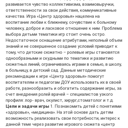
развивается чувство коллективизма, взаимовыручки,
ответственности за свои действия, коммуникативные
качества. Игра «Центр здоровья» нацелена на
воспитание любви к ближнему, сочувствие к больному
человеку, доброе и ласковое отношение к ним. Проблема
выбора детьми тематики игр стоит очень остро.
Недостаточное оснащение атрибутами, неполный объем
знаний и не совершенное создание условий приводит к
тому, что детские сюжетно – ролевые игры становятся
однообразными и скудными по тематике и развитию
сюжетных линий, ограничиваясь играми в семью, в школу,
в больницу, в детский сад. Данные методические
рекомендации к игре «Центр здоровья» помогут
воспитателям и педагогам ДОУ использовать их в своей
работе, разнообразить и обогатить содержание игры, за
счет внедрения ролей врачей – специалистов узкого
профиля: лор- врач, окулист, хирург,стоматолог и т.д.
Цели и задачи игры
1. Познакомить детей с понятиями
«здоровье», «медицина». На этой основе дать детям
возможность реализовать свои потребности, интерес к
данной теме через развитие игрового сюжета «центр