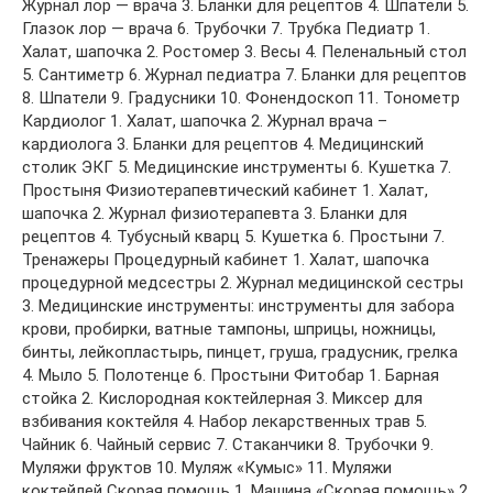
Журнал лор — врача 3. Бланки для рецептов 4. Шпатели 5.
Глазок лор — врача 6. Трубочки 7. Трубка Педиатр 1.
Халат, шапочка 2. Ростомер 3. Весы 4. Пеленальный стол
5. Сантиметр 6. Журнал педиатра 7. Бланки для рецептов
8. Шпатели 9. Градусники 10. Фонендоскоп 11. Тонометр
Кардиолог 1. Халат, шапочка 2. Журнал врача –
кардиолога 3. Бланки для рецептов 4. Медицинский
столик ЭКГ 5. Медицинские инструменты 6. Кушетка 7.
Простыня Физиотерапевтический кабинет 1. Халат,
шапочка 2. Журнал физиотерапевта 3. Бланки для
рецептов 4. Тубусный кварц 5. Кушетка 6. Простыни 7.
Тренажеры Процедурный кабинет 1. Халат, шапочка
процедурной медсестры 2. Журнал медицинской сестры
3. Медицинские инструменты: инструменты для забора
крови, пробирки, ватные тампоны, шприцы, ножницы,
бинты, лейкопластырь, пинцет, груша, градусник, грелка
4. Мыло 5. Полотенце 6. Простыни Фитобар 1. Барная
стойка 2. Кислородная коктейлерная 3. Миксер для
взбивания коктейля 4. Набор лекарственных трав 5.
Чайник 6. Чайный сервис 7. Стаканчики 8. Трубочки 9.
Муляжи фруктов 10. Муляж «Кумыс» 11. Муляжи
коктейлей Скорая помощь 1. Машина «Скорая помощь» 2.