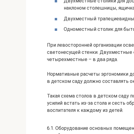
Двухместные столики для дош
наклоном столешницы, ящичка
Двухместный трапециевидный
Одноместный столик для быто
При левосторонней организации осв
светонесущей стенки. Двухместные с
четырехместные – в два ряда.
Нормативные расчеты эргономики до
в детском саду должно составлять ок
Такая схема столов в детском саду п
усилий встать из-за стола и сесть о
воспитателя к каждому из детей.
6.1. Оборудование основных помещен