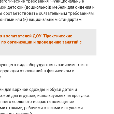
едагогические требования. Функциональные
ой детской (дошкольной) мебели для сидения и
ны соответствовать обязательным требованиям,
нтами или (и) национальным стандартам.
я воспитателей ДОУ "Практические
по организации и проведению занятий с
ующего вида оборудуются в зависимости от
оррекции отклонений в физическом и
в.
и для верхней одежды и обуви детей и
ажей для игрушек, используемых на прогулке.
аннего ясельного возраста помещение
и столами, рабочими столами и стульями,
одежды матерей.