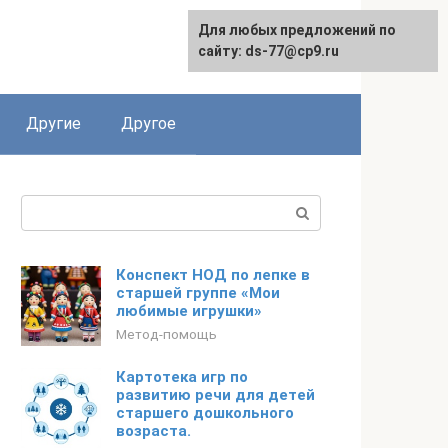
Для любых предложений по
сайту: ds-77@cp9.ru
Другие
Другое
Поиск:
Конспект НОД по лепке в
старшей группе «Мои
любимые игрушки»
Метод-помощь
Картотека игр по
развитию речи для детей
старшего дошкольного
возраста.