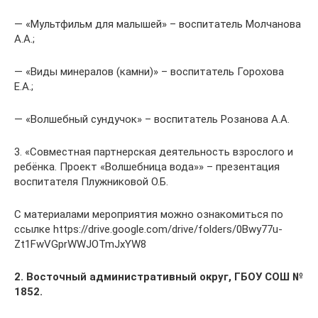
— «Мультфильм для малышей» – воспитатель Молчанова
А.А.;
— «Виды минералов (камни)» – воспитатель Горохова
Е.А.;
— «Волшебный сундучок» – воспитатель Розанова А.А.
3. «Совместная партнерская деятельность взрослого и
ребёнка. Проект «Волшебница вода»» – презентация
воспитателя Плужниковой О.Б.
С материалами мероприятия можно ознакомиться по
ссылке https://drive.google.com/drive/folders/0Bwy77u-
Zt1FwVGprWWJOTmJxYW8
2. Восточный административный округ, ГБОУ СОШ №
1852.