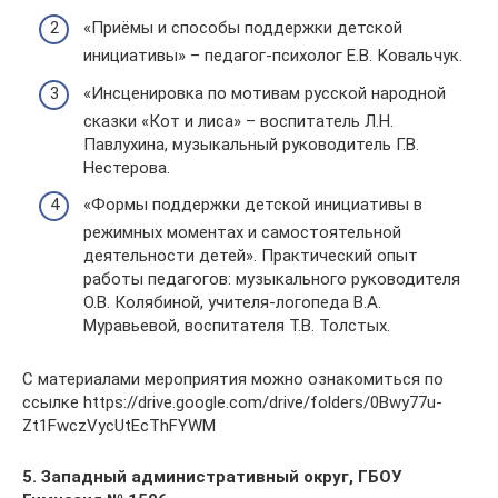
«Приёмы и способы поддержки детской
инициативы» – педагог-психолог Е.В. Ковальчук.
«Инсценировка по мотивам русской народной
сказки «Кот и лиса» – воспитатель Л.Н.
Павлухина, музыкальный руководитель Г.В.
Нестерова.
«Формы поддержки детской инициативы в
режимных моментах и самостоятельной
деятельности детей». Практический опыт
работы педагогов: музыкального руководителя
О.В. Колябиной, учителя-логопеда В.А.
Муравьевой, воспитателя Т.В. Толстых.
С материалами мероприятия можно ознакомиться по
ссылке https://drive.google.com/drive/folders/0Bwy77u-
Zt1FwczVycUtEcThFYWM
5. Западный административный округ, ГБОУ