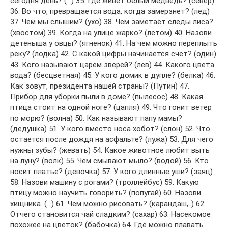
сегодня день? (…) 35. Где живет белый медведь? (север)
36. Во что, превращается вода, когда замерзнет? (лед)
37. Чем мы слышим? (ухо) 38. Чем заметает следы лиса?
(хвостом) 39. Когда на улице жарко? (летом) 40. Назови
детеныша у овцы? (ягненок) 41. На чем можно переплыть
реку? (лодка) 42. С какой цифры начинается счет? (один)
43. Кого называют царем зверей? (лев) 44. Какого цвета
вода? (бесцветная) 45. У кого домик в дупле? (белка) 46.
Как зовут, президента нашей страны? (Путин) 47.
Прибор для уборки пыли в доме? (пылесос) 48. Какая
птица стоит на одной ноге? (цапля) 49. Что гонит ветер
по морю? (волна) 50. Как называют папу мамы?
(дедушка) 51. У кого вместо носа хобот? (слон) 52. Что
остается после дождя на асфальте? (лужа) 53. Для чего
нужны зубы? (жевать) 54. Какое животное любит выть
на луну? (волк) 55. Чем смывают мыло? (водой) 56. Кто
носит платье? (девочка) 57. У кого длинные уши? (заяц)
58. Назови машину с рогами? (троллейбус) 59. Какую
птицу можно научить говорить? (попугай) 60. Назови
хищника. (…) 61. Чем можно рисовать? (карандаш,..) 62.
Отчего становится чай сладким? (сахар) 63. Насекомое
похожее на цветок? (бабочка) 64. Где можно плавать