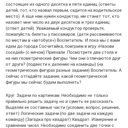
состоящее из одного десятка и пяти единиц (ответы
детей, тот, кто назвал первым, садится на водительское
место). А еще нам нужен кондуктор, им станет тот, кто
назовет мне число из двух десятков и трех единиц
(ответ детей). Уважаемый кондуктор проверьте,
пожалуйста, билеты у пассажиров. (дети рассаживаются
по местам в «автобусе») Воспитатель: И пока мы с вами
едем до города Сосчитайка, поиграем в игру «Назови
соседей» (с мячом) Приехали. Посмотрите два стола и
на них геометрические фигуры. Чем они отличаются друг
от друга? (подвести к делению на команды) (на
геометрических фигурах разные задания) Воспитатель: А
сейчас отгадайте задание, какой геометрической
фигуры мы сейчас будем выполнять?
Круг. Задачи по картинкам. Необходимо не только
правильно решить задачу, но и суметь ее рассказать.
Выделяя ее составные части (условие, вопрос, решение,
ответ) Логические задачи.(по две задачи на каждую
команду) (Загадка про квадрат) Квадрат. Измерение и
сравнение чисел. Необходимо соединить две точки с