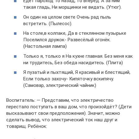
Едет пароход То назад, то вперёд. А за ним
такая гладь, Ни морщинки не видать. (Утюг).
Он один на целом свете Очень рад пыль
встретить. (Пылесос).
На столе,в колпаке, Да в стеклянном пузырьке
Поселился дружок- Развесёлый огонёк.
(Настольная лампа)
Только я, только я На кухне главная. Без меня как
ни трудитесь, Без обеда насидитесь. (Плита)
Я пузатый и пыхтящий, Я красивый и блестящий,
Если только захочу- Кипяточку вскипячу.
(Самовар, электрический чайник)
Воспитатель: — Представим, что электричество
перестало поступать в ваш дом, что произойдёт? (Дети
высказывают свои предположения). Значит, можно
сделать вывод, что электрический ток наш друг и
товарищ. Ребёнок: