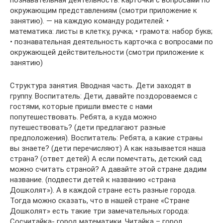
познавательная деятельность: карточки с вопросами по
окружающим представлениям (смотри приложение к
занятию). — на каждую команду родителей: •
математика: листы в клетку, ручка; • грамота: набор букв;
• познавательная деятельность карточка с вопросами по
окружающей действительности (смотри приложение к
занятию)
Структура занятия. Вводная часть. Дети заходят в
группу. Воспитатель: Дети, давайте поздороваемся с
гостями, которые пришли вместе с нами
попутешествовать. Ребята, а куда можно
путешествовать? (дети предлагают разные
предположения). Воспитатель: Ребята, а какие страны
вы знаете? (дети перечисляют) А как называется наша
страна? (ответ детей) А если помечтать, детский сад
можно считать страной? А давайте этой стране дадим
название. (подвести детей к названию «страна
Дошколят»). А в каждой стране есть разные города.
Тогда можно сказать, что в нашей стране «Стране
Дошколят» есть такие три замечательных города:
Сосчитайка- город математики, Читайка – город