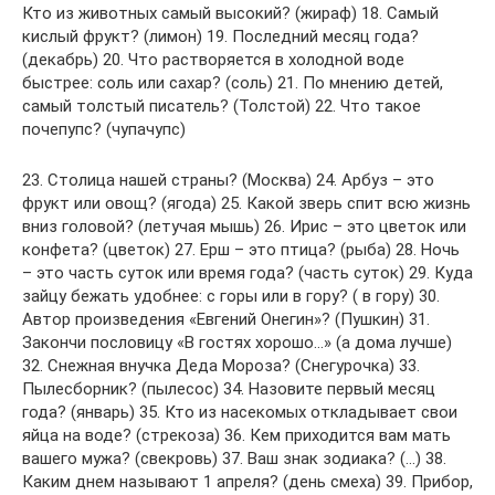
Кто из животных самый высокий? (жираф) 18. Самый
кислый фрукт? (лимон) 19. Последний месяц года?
(декабрь) 20. Что растворяется в холодной воде
быстрее: соль или сахар? (соль) 21. По мнению детей,
самый толстый писатель? (Толстой) 22. Что такое
почепупс? (чупачупс)
23. Столица нашей страны? (Москва) 24. Арбуз – это
фрукт или овощ? (ягода) 25. Какой зверь спит всю жизнь
вниз головой? (летучая мышь) 26. Ирис – это цветок или
конфета? (цветок) 27. Ерш – это птица? (рыба) 28. Ночь
– это часть суток или время года? (часть суток) 29. Куда
зайцу бежать удобнее: с горы или в гору? ( в гору) 30.
Автор произведения «Евгений Онегин»? (Пушкин) 31.
Закончи пословицу «В гостях хорошо…» (а дома лучше)
32. Снежная внучка Деда Мороза? (Снегурочка) 33.
Пылесборник? (пылесос) 34. Назовите первый месяц
года? (январь) 35. Кто из насекомых откладывает свои
яйца на воде? (стрекоза) 36. Кем приходится вам мать
вашего мужа? (свекровь) 37. Ваш знак зодиака? (…) 38.
Каким днем называют 1 апреля? (день смеха) 39. Прибор,