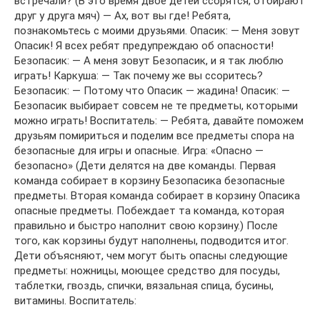
встречали? (В это время двое детей ссорятся, отбирают
друг у друга мяч) — Ах, вот вы где! Ребята,
познакомьтесь с моими друзьями. Опасик: — Меня зовут
Опасик! Я всех ребят предупреждаю об опасности!
Безопасик: — А меня зовут Безопасик, и я так люблю
играть! Каркуша: — Так почему же вы ссоритесь?
Безопасик: — Потому что Опасик — жадина! Опасик: —
Безопасик выбирает совсем не те предметы, которыми
можно играть! Воспитатель: — Ребята, давайте поможем
друзьям помириться и поделим все предметы спора на
безопасные для игры и опасные. Игра: «Опасно —
безопасно» (Дети делятся на две команды. Первая
команда собирает в корзину Безопасика безопасные
предметы. Вторая команда собирает в корзину Опасика
опасные предметы. Побеждает та команда, которая
правильно и быстро наполнит свою корзину.) После
того, как корзины будут наполнены, подводится итог.
Дети объясняют, чем могут быть опасны следующие
предметы: ножницы, моющее средство для посуды,
таблетки, гвоздь, спички, вязальная спица, бусины,
витамины. Воспитатель: