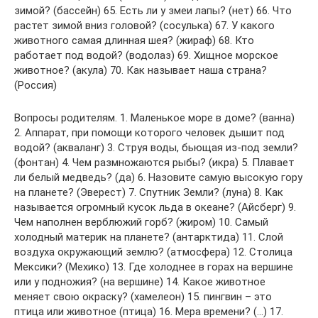
зимой? (бассейн) 65. Есть ли у змеи лапы? (нет) 66. Что
растет зимой вниз головой? (сосулька) 67. У какого
животного самая длинная шея? (жираф) 68. Кто
работает под водой? (водолаз) 69. Хищное морское
животное? (акула) 70. Как называет наша страна?
(Россия)
Вопросы родителям. 1. Маленькое море в доме? (ванна)
2. Аппарат, при помощи которого человек дышит под
водой? (акваланг) 3. Струя воды, бьющая из-под земли?
(фонтан) 4. Чем размножаются рыбы? (икра) 5. Плавает
ли белый медведь? (да) 6. Назовите самую высокую гору
на планете? (Эверест) 7. Спутник Земли? (луна) 8. Как
называется огромный кусок льда в океане? (Айсберг) 9.
Чем наполнен верблюжий горб? (жиром) 10. Самый
холодный материк на планете? (антарктида) 11. Слой
воздуха окружающий землю? (атмосфера) 12. Столица
Мексики? (Мехико) 13. Где холоднее в горах на вершине
или у подножия? (на вершине) 14. Какое животное
меняет свою окраску? (хамелеон) 15. пингвин – это
птица или животное (птица) 16. Мера времени? (…) 17.