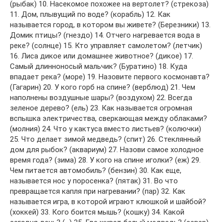
(рыбак) 10. Насекомое похожее на вертолет? (стрекоза)
11. Дом, плывущий по воде? (корабль) 12. Как
называется город, в котором вы живете? (Березники) 13.
Домик птицы? (гнездо) 14. Отчего нагревается вода в
реке? (солнце) 15. Кто управляет самолетом? (летчик)
16. Лиса дикое или домашнее животное? (дикое) 17.
Самый длинноносый мальчик? (Буратино) 18. Куда
впадает река? (море) 19. Назовите первого космонавта?
(Гагарин) 20. У кого горб на спине? (верблюд) 21. Чем
наполнены воздушные шары? (воздухом) 22. Всегда
зеленое дерево? (ель) 23. Как называется огромная
вспышка электричества, сверкающая между облаками?
(молния) 24. Что у кактуса вместо листьев? (колючки)
25. Что делает зимой медведь? (спит) 26. Стеклянный
дом для рыбок? (аквариум) 27. Назови самое холодное
время года? (зима) 28. У кого на спине иголки? (еж) 29.
Чем питается автомобиль? (бензин) 30. Как еще,
называется нос у поросенка? (пятак) 31. Во что
превращается капля при нагревании? (пар) 32. Как
называется игра, в которой играют клюшкой и шайбой?
(хоккей) 33. Кого боится мышь? (кошку) 34. Какой