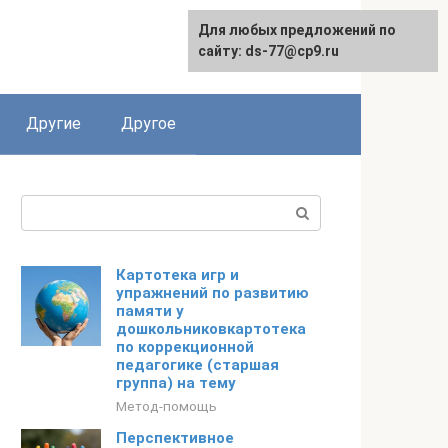
Для любых предложений по
сайту: ds-77@cp9.ru
Другие
Другое
Поиск:
Картотека игр и
упражнений по развитию
памяти у
дошкольниковкартотека
по коррекционной
педагогике (старшая
группа) на тему
Метод-помощь
Перспективное